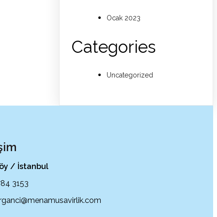
Ocak 2023
Categories
Uncategorized
işim
öy / İstanbul
84 3153
rganci@menamusavirlik.com