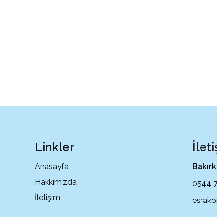
Linkler
İlet
Anasayfa
Bakırk
Hakkımızda
0544 7
İletişim
esrako